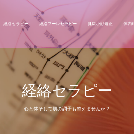
経絡セラピー
経絡フーレセラピー
健康小顔矯正
体内
経絡セラピー
心と体そして肌の調子も整えませんか？