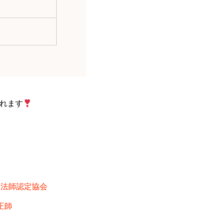
れます
療法師認定協会
正師