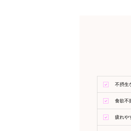
不摂生
食欲不
疲れや