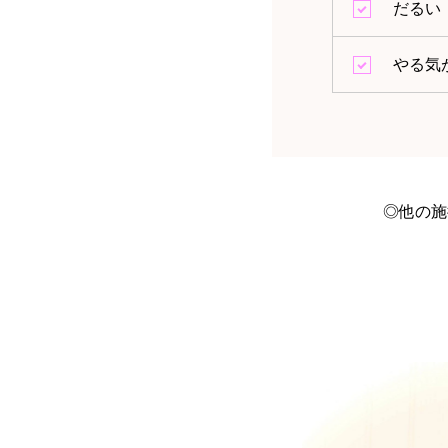
だるい
やる気
◎他の施