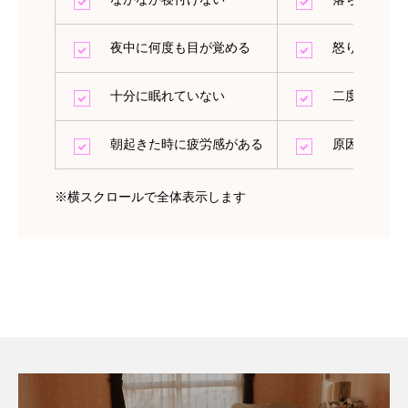
夜中に何度も目が覚める
怒りっぽく
十分に眠れていない
二度寝をし
朝起きた時に疲労感がある
原因不明の